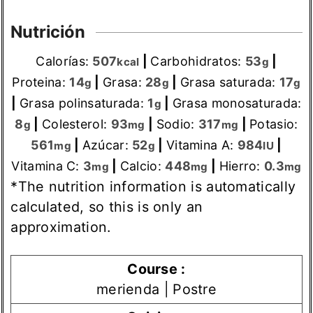
Nutrición
Calorías:
507
|
Carbohidratos:
53
|
kcal
g
Proteina:
14
|
Grasa:
28
|
Grasa saturada:
17
g
g
g
|
Grasa polinsaturada:
1
|
Grasa monosaturada:
g
8
|
Colesterol:
93
|
Sodio:
317
|
Potasio:
g
mg
mg
561
|
Azúcar:
52
|
Vitamina A:
984
|
mg
g
IU
Vitamina C:
3
|
Calcio:
448
|
Hierro:
0.3
mg
mg
mg
*The nutrition information is automatically
calculated, so this is only an
approximation.
Course :
merienda | Postre