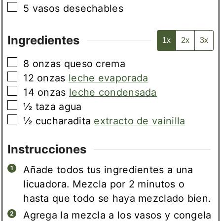
▢
5 vasos desechables
Ingredientes
1x
2x
3x
▢
8
onzas
queso crema
▢
12
onzas
leche evaporada
▢
14
onzas
leche condensada
▢
½
taza
agua
▢
½
cucharadita
extracto de vainilla
Instrucciones
Añade todos tus ingredientes a una
licuadora. Mezcla por 2 minutos o
hasta que todo se haya mezclado bien.
Agrega la mezcla a los vasos y congela