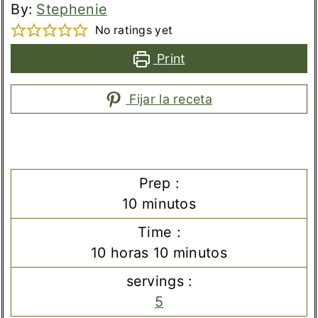
By:
Stephenie
No ratings yet
Print
Fijar la receta
Prep :
minutos
10
minutos
Time :
horas
minutos
10
horas
10
minutos
servings :
5