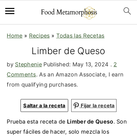
S
S
S
Home
»
Recipes
»
Todas las Recetas
k
k
k
Limber de Queso
i
i
i
p
p
p
by
Stephenie
Published:
May 13, 2024
.
2
t
t
t
Comments
. As an Amazon Associate, I earn
o
o
o
from qualifying purchases.
p
m
p
r
a
r
Saltar a la receta
Fijar la receta
i
i
i
m
n
m
Prueba esta receta de
Limber de Queso
. Son
a
c
a
super fáciles de hacer, solo mezcla los