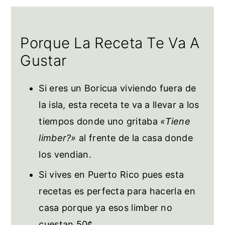
Preguntas Frecuentes
Más Recetas Para Combatir el Calor
Porque La Receta Te Va A
Limber de Queso
Gustar
Si eres un Boricua viviendo fuera de
la isla, esta receta te va a llevar a los
tiempos donde uno gritaba
«Tiene
limber?»
al frente de la casa donde
los vendian.
Si vives en Puerto Rico pues esta
recetas es perfecta para hacerla en
casa porque ya esos limber no
cuestan 50¢.